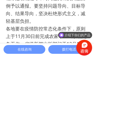
例予以通报。要坚持问题导向、目标导
向、结果导向，坚决杜绝形式主义，减
轻基层负担。
各地要在疫情防控常态化条件下，原则
上于11月30日前完成农家书屋出版物配
介绍下你们的产品
备工作。省级新闻出版部门于12月15日
在线咨询
拨打电话
前，向国家新闻出版署书面报送本年度
农家书屋出版物配备工作情况。国家新
闻出版署将对出版物配备工作开展检
查。
附件：
1.
2020年农家书屋重点图
书推荐目录.xlsx
2.
2020年农家书屋重点报纸
期刊推荐目录.xls
3.
2020年农家书屋重点音像